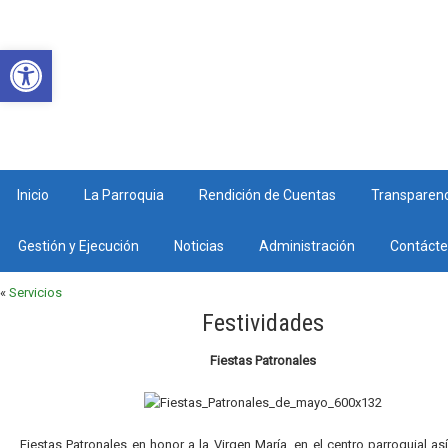
Abrir barra de herramientas
Inicio
La Parroquia
Rendición de Cuentas
Transparenc
Gestión y Ejecución
Noticias
Administración
Contáct
«
Servicios
Festividades
Fiestas Patronales
Fiestas Patronales en honor a la Virgen María, en el centro parroquial a